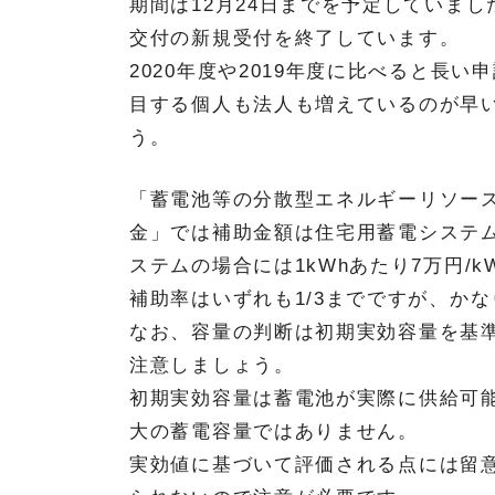
期間は12月24日までを予定していまし
交付の新規受付を終了しています。
2020年度や2019年度に比べると長
目する個人も法人も増えているのが早
う。
「蓄電池等の分散型エネルギーリソー
金」では補助金額は住宅用蓄電システム
ステムの場合には1kWhあたり7万円/
補助率はいずれも1/3までですが、か
なお、容量の判断は初期実効容量を基
注意しましょう。
初期実効容量は蓄電池が実際に供給可
大の蓄電容量ではありません。
実効値に基づいて評価される点には留