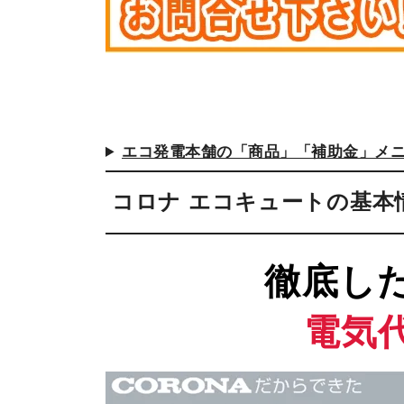
エクソル
POWER 
ネクストエナジー
シャープ
京セラ
ファーウ
マキシオン
アイビス
長州 SP
■その他
オムロン
エコ発電本舗の「商品」「補助金」メ
カーポート
パナソニ
自家消費型
コロナ エコキュートの基本
ハンファ 
徹底し
電気
エコキュート
エコキュート
V2HのCE