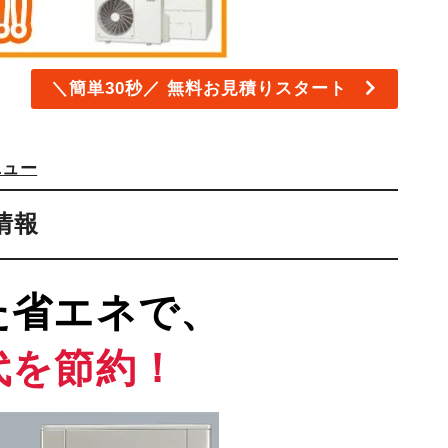
DEPO R
■トライブリッド
トライブリッド
ェイ
＼簡単30秒／ 無料お見積りスタート
エネプラット
8
長州 SPVエボ
Vプラス
アイビス V
 マルチ
ニュー
ック創蓄
■給電・充電器
情報
ENERICH
パワームーバー
ELSEEV
た省エネで、
Q-tecno
代を節約！
補助金
お見積り・ご相談
V補助金
お見積り・ご相談