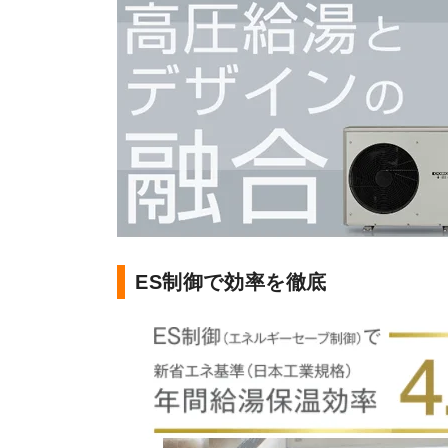
蓄電池の補
日立
自治体の補
ダイキン
三菱
パナソニック
東芝
コロナ
ES制御で効率を徹底