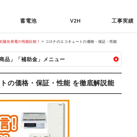
蓄電池
V2H
工事実績
太陽光発電の性能比較！
>
コロナのエコキュートの価格・保証・性能
商品」「補助金」メニュー
蓄電池
V2H
トの価格・保証・性能 を徹底解説能
池
V2H
Vマルチ
ニチコン V2H
オムロン V2X
erezza
長州 V2X
E
シャープ V2H
住友電工 V2H