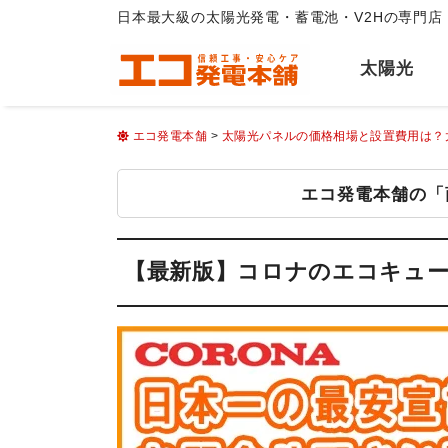
日本最大級の太陽光発電・蓄電池・V2Hの専門店
太陽光
エコ発電本舗
>
太陽光パネルの価格相場と設置費用は？
エコ発電本舗の「
太陽光
【最新版】コロナのエコキュー
太陽光
蓄電
長州産業
長州 SP
カナディアン
ニチコン
ハンファ Qセルズ
京セラ En
シャープ
EP CUB
パナソニック
テスラ