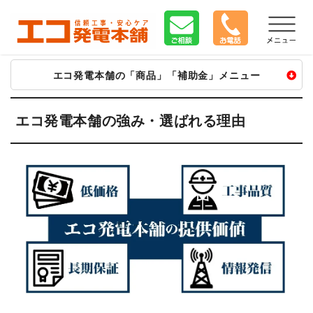
エコ発電本舗の「商品」「補助金」メニュー
太陽光
蓄電池
V2H
太陽光
蓄電池
V2H
エコ発電本舗の強み・選ばれる理由
長州産業
長州 SPVマルチ
ニチコン V2H
カナディアン
ニチコン
オムロン V2X
ハンファ Qセルズ
京セラ Enerezza
長州 V2X
シャープ
EP CUBE
シャープ V2H
パナソニック
テスラ
住友電工 V2H
エクソル
POWER DEPO R
■トライブリッド
ネクストエナジー
シャープ
トライブリッド
京セラ
ファーウェイ
エネプラット
マキシオン
アイビス8
長州 SPVエボ
長州 SPVプラス
アイビス V
■その他
オムロン マルチ
カーポート
パナソニック創蓄
■給電・充電器
自家消費型