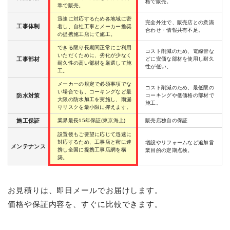
格で販売。
準で販売。
迅速に対応するため各地域に密
完全外注で、販売店との意識
工事体制
着し、自社工事とメーカー推奨
合わせ・情報共有不足。
の提携施工店にて施工。
できる限り長期間正常にご利用
コスト削減のため、電線管な
いただくために、劣化が少なく
工事部材
どに安価な部材を使用し耐久
耐久性の高い部材を厳選して施
性が低い。
工。
メーカーの規定で必須事項でな
コスト削減のため、最低限の
い場合でも、コーキングなど最
防水対策
コーキングや低価格の部材で
大限の防水加工を実施し、雨漏
施工。
りリスクを最小限に抑えます。
施工保証
業界最長15年保証(東京海上)
販売店独自の保証
設置後もご要望に応じて迅速に
対応するため、工事店と密に連
増設やリフォームなど追加営
メンテナンス
携し全国に提携工事店網を構
業目的の定期点検。
築。
お見積りは、即日メールでお届けします。
価格や保証内容を、すぐに比較できます。