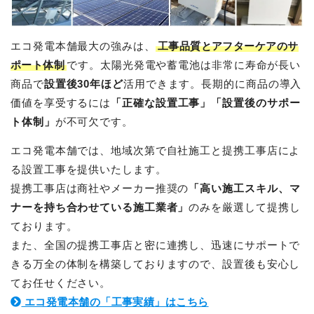
エコ発電本舗最大の強みは、
工事品質とアフターケアのサ
ポート体制
です。太陽光発電や蓄電池は非常に寿命が長い
商品で
設置後30年ほど
活用できます。長期的に商品の導入
価値を享受するには
「正確な設置工事」「設置後のサポー
ト体制」
が不可欠です。
エコ発電本舗では、地域次第で自社施工と提携工事店によ
る設置工事を提供いたします。
提携工事店は商社やメーカー推奨の
「高い施工スキル、マ
ナーを持ち合わせている施工業者」
のみを厳選して提携し
ております。
また、全国の提携工事店と密に連携し、迅速にサポートで
きる万全の体制を構築しておりますので、設置後も安心し
てお任せください。
エコ発電本舗の「工事実績」はこちら