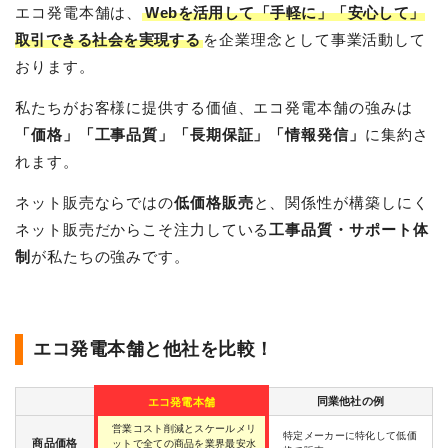
ハンファ ENERICH
パワームーバー
エコ発電本舗は、
Webを活用して「手軽に」「安心して」
ELSEEV
取引できる社会を実現する
を企業理念として事業活動して
Q-tecno
おります。
私たちがお客様に提供する価値、エコ発電本舗の強みは
エコキュート
補助金
お見積り・ご相談
「価格」「工事品質」「長期保証」「情報発信」
に集約さ
エコキュート
V2HのCEV補助金
お見積り・ご相談
れます。
蓄電池の補助金
日立
自治体の補助金
ネット販売ならではの
低価格販売
と、関係性が構築しにく
ダイキン
三菱
ネット販売だからこそ注力している
工事品質・サポート体
パナソニック
制
が私たちの強みです。
東芝
コロナ
エコ発電本舗と他社を比較！
同業他社の例
エコ発電本舗
営業コスト削減とスケールメリ
特定メーカーに特化して低価
商品価格
ットで全ての商品を業界最安水