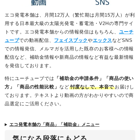
エコ発電本舗は、月間12万人（繁忙期は月間15万人）が利
用する日本最大級の太陽光発電・蓄電池・V2Hの専門サイ
トです。エコ発電本舗からの情報発信はもちろん、
ユーチ
ューブ
での動画配信、
フェイスブック
や
エックス
などSNS
での情報発信、メルマガを活用した既存のお客様への情報
配信など、補助金情報や新商品の情報など有益な最新情報
を発信しております。
特にユーチューブでは
「補助金の申請条件」「商品の使い
方」「商品の性能比較」
など
忖度なしで、本音で
お届けし
ております。テキストより動画の方がわかりやすいので商
品選定にご活用ください。
エコ発電本舗の「商品」「補助金」メニュー
気になる段落にもどる