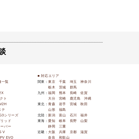
談
■ 対応エリア
種一覧
関東：
東京
千葉
埼玉
神奈川
栃木
茨城
群馬
2X
九州：
福岡
熊本
長崎
佐賀
ネクト
大分
宮崎
鹿児島
沖縄
V2H
東北：
青森
岩手
宮城
秋田
ステ
山形
福島
SG3シリーズ
北陸：
新潟
富山
石川
福井
ブリッド
東海：
愛知
岐阜
長野
山梨
ムーバー
静岡
三重
 V
近畿：
大阪
兵庫
京都
滋賀
PV EVO
奈良
和歌山