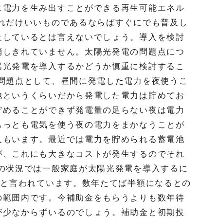
に電力を生み出すことができる再生可能エネル
それだけいいものであるならばすぐにでも普及し
及しているとは言えないでしょう。導入を検討
消しきれていません。太陽光発電の問題点につ
陽光発電を導入するかどうか慎重に検討するこ
い問題点として、昼間に発電した電力を夜使うこ
池というくらいだから発電した電力は貯めてお
貯めることができず発電量の足らない夜は電力
もっとも電気を使う夜の電力をまかなうことが
人もいます。最近では電力を貯められる蓄電池
が、これにも大きなコストが発生するのでそれ
在の状況では一般家庭が太陽光発電を導入するに
後と言われています。数年たてば半額になるとの
の範囲内です。今補助金をもらうよりも数年待
が少なからずいるのでしょう。補助金と初期投