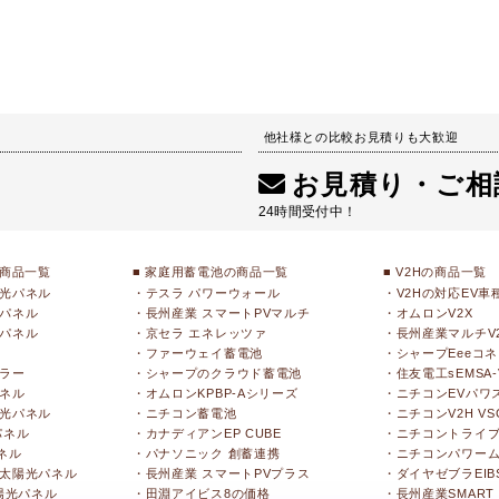
他社様との比較お見積りも大歓迎
お見積り・ご相
24時間受付中！
の商品一覧
■ 家庭用蓄電池の商品一覧
■ V2Hの商品一覧
光パネル
・テスラ パワーウォール
・V2Hの対応EV車
パネル
・長州産業 スマートPVマルチ
・オムロンV2X
パネル
・京セラ エネレッツァ
・長州産業マルチV
・ファーウェイ蓄電池
・シャープEeeコ
ラー
・シャープのクラウド蓄電池
・住友電工sEMSA-
ネル
・オムロンKPBP-Aシリーズ
・ニチコンEVパワ
光パネル
・ニチコン蓄電池
・ニチコンV2H V
パネル
・カナディアンEP CUBE
・ニチコントライ
ネル
・パナソニック 創蓄連携
・ニチコンパワー
太陽光パネル
・長州産業 スマートPVプラス
・ダイヤゼブラEIBS
陽光パネル
・田淵アイビス8の価格
・長州産業SMART 