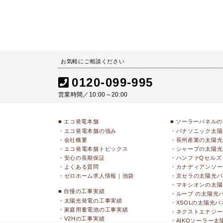
お気軽にご相談ください
0120-099-995
営業時間／10:00～20:00
■ エコ発電本舗
■ ソーラーパネル
・エコ発電本舗の強み
・パナソニック太陽
・会社概要
・長州産業の太陽光
・エコ発電本舗トピックス
・シャープの太陽光
・安心の長期保証
・ハンファQセルズ
・よくある質問
・カナディアンソー
・ゼロホーム求人情報｜池袋
・京セラの太陽光パ
・マキシオンの太陽
■ 自慢の工事実績
・ループ の太陽光
・太陽光発電の工事実績
・XSOLの太陽光パ
・家庭用蓄電池の工事実績
・ネクストエナジー
・V2Hの工事実績
・AIKOソーラー太