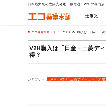
日本最大級の太陽光発電・蓄電池・V2Hの専門店
太陽光
エコ発電本舗
>
トピックス
> V2H購入は「日産・三
V2H購入は「日産・三菱デ
得？
カテゴリー :
EV車
V2H
三菱ディーラー
太陽