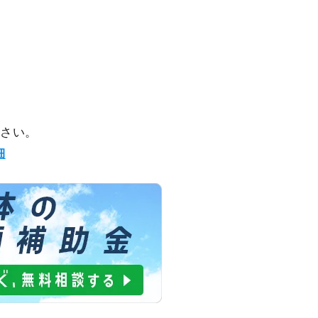
ださい。
細