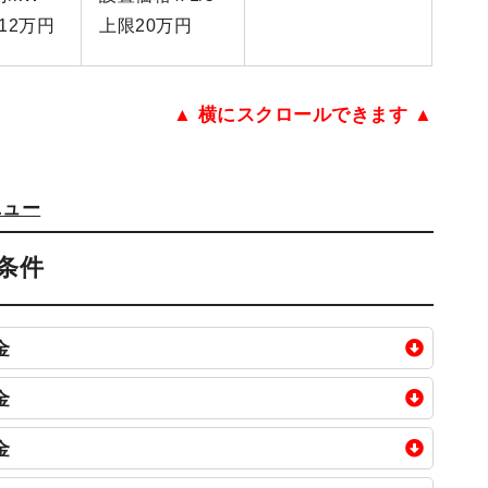
12万円
上限20万円
▲ 横にスクロールできます ▲
ニュー
条件
金
金
金
補助金額