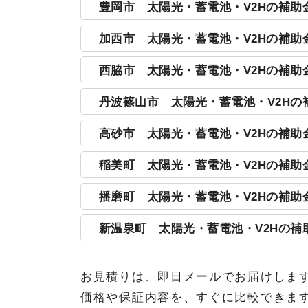
豊岡市 太陽光・蓄電池・V2Hの補助
家庭用蓄電池
対象機器
加西市 太陽光・蓄電池・V2Hの補助
V2H
太陽光発電システム（既築）
対象機器
西脇市 太陽光・蓄電池・V2Hの補助
家庭用蓄電池
太陽光発電システム
対象機器
期間
2
丹波篠山市 太陽光・蓄電池・V2Hの
家庭用蓄電池
太陽光発電システム
対象機器
姫路市内に住宅を所有
期間
2
高砂市 太陽光・蓄電池・V2Hの補助
条件
姫路市の税金等の未納がない人
家庭用蓄電池
家庭用蓄電池
対象機器
明石市内に住宅を所有
期間
稲美町 太陽光・蓄電池・V2Hの補助
太陽電池モジュールの公称最大出
条件
明石市の税金等の未納がない
V2H
太陽光発電システム
対象機器
芦屋市内に住宅を所有
期間
20
播磨町 太陽光・蓄電池・V2Hの補助
太陽光発電システムは既存住
電気自動車(EV)
芦屋市の税金等の未納がな
家庭用蓄電池
太陽光発電システム
条件
対象機器
豊岡市内に住宅を所有
新温泉町 太陽光・蓄電池・V2Hの補
太陽光発電は自家消費率3
小型電気自動車(EV)
条件
豊岡市の税金等の未納がない人
家庭用蓄電池
太陽光発電システム
中古品でないこと
対象機器
期間
2
2027年3月31日までに、実績
燃料電池自動車(FCV)
V2H
家庭用蓄電池
お見積りは、即日メールでお届けしま
太陽光発電システム
対象機器
西脇市内に住宅を所有
価格や保証内容を、すぐに比較できま
電気自動車(EV)
条件
西脇市の税金等の未納がな
家庭用蓄電池