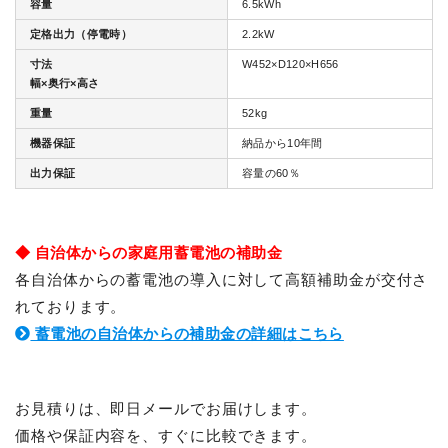
容量
6.5kWh
定格出力（停電時）
2.2kW
寸法
W452×D120×H656
幅×奥行×高さ
重量
52kg
機器保証
納品から10年間
出力保証
容量の60％
◆ 自治体からの家庭用蓄電池の補助金
各自治体からの蓄電池の導入に対して高額補助金が交付さ
れております。
蓄電池の自治体からの補助金の詳細はこちら
お見積りは、即日メールでお届けします。
価格や保証内容を、すぐに比較できます。