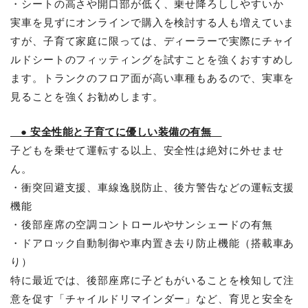
・シートの高さや開口部が低く、乗せ降ろししやすいか
実車を見ずにオンラインで購入を検討する人も増えていま
すが、子育て家庭に限っては、ディーラーで実際にチャイ
ルドシートのフィッティングを試すことを強くおすすめし
ます。トランクのフロア面が高い車種もあるので、実車を
見ることを強くお勧めします。
● 安全性能と子育てに優しい装備の有無
子どもを乗せて運転する以上、安全性は絶対に外せませ
ん。
・衝突回避支援、車線逸脱防止、後方警告などの運転支援
機能
・後部座席の空調コントロールやサンシェードの有無
・ドアロック自動制御や車内置き去り防止機能（搭載車あ
り）
特に最近では、後部座席に子どもがいることを検知して注
意を促す「チャイルドリマインダー」など、育児と安全を