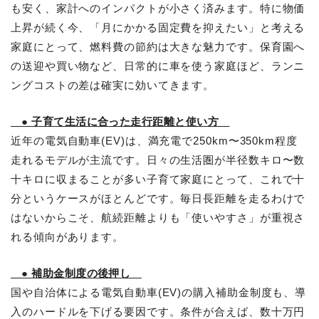
も安く、家計へのインパクトが小さく済みます。特に物価
上昇が続く今、「月にかかる固定費を抑えたい」と考える
家庭にとって、燃料費の節約は大きな魅力です。保育園へ
の送迎や買い物など、日常的に車を使う家庭ほど、ランニ
ングコストの差は確実に効いてきます。
● 子育て生活に合った走行距離と使い方
近年の電気自動車(EV)は、満充電で250km〜350km程度
走れるモデルが主流です。日々の生活圏が半径数キロ〜数
十キロに収まることが多い子育て家庭にとって、これで十
分というケースがほとんどです。毎日長距離を走るわけで
はないからこそ、航続距離よりも「使いやすさ」が重視さ
れる傾向があります。
● 補助金制度の後押し
国や自治体による電気自動車(EV)の購入補助金制度も、導
入のハードルを下げる要因です。条件が合えば、数十万円