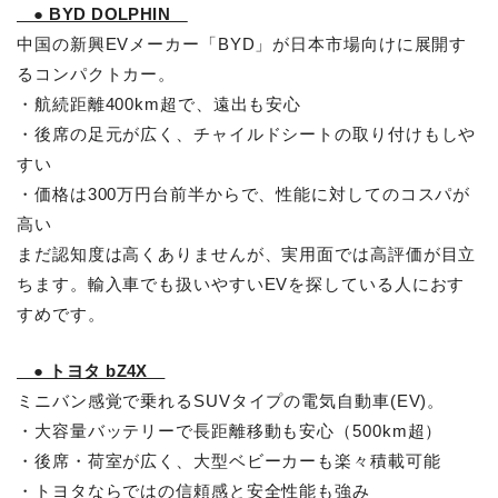
● BYD DOLPHIN
中国の新興EVメーカー「BYD」が日本市場向けに展開す
るコンパクトカー。
・航続距離400km超で、遠出も安心
・後席の足元が広く、チャイルドシートの取り付けもしや
すい
・価格は300万円台前半からで、性能に対してのコスパが
高い
まだ認知度は高くありませんが、実用面では高評価が目立
ちます。輸入車でも扱いやすいEVを探している人におす
すめです。
● トヨタ bZ4X
ミニバン感覚で乗れるSUVタイプの電気自動車(EV)。
・大容量バッテリーで長距離移動も安心（500km超）
・後席・荷室が広く、大型ベビーカーも楽々積載可能
・トヨタならではの信頼感と安全性能も強み