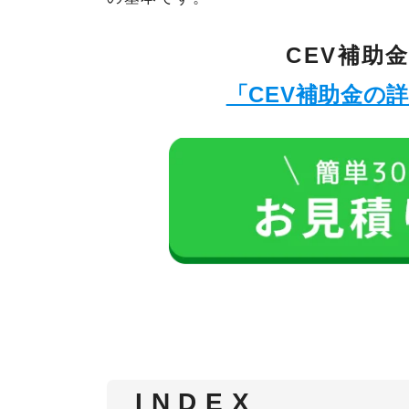
CEV補助
「CEV補助金の
I N D E X