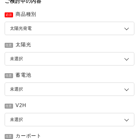
ご検討中の内容
商品種別
必須
太陽光
任意
蓄電池
任意
V2H
任意
カーポート
任意