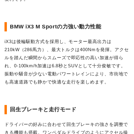
BMW iX3 M Sportの力強い動力性能
iX3は後輪駆動方式を採用し、モーター最高出力は
210kW（286馬力）、最大トルクは400Nmを発揮。アクセ
ルを踏んだ瞬間からスムーズで即応性の高い加速が得ら
れ、0-100km/h加速は6.8秒とSUVとして十分俊敏です。
振動や騒音が少ない電動パワートレインにより、市街地で
も高速道路でも静かで快適な走行を楽しめます。
回生ブレーキと走行モード
ドライバーの好みに合わせて回生ブレーキの強さを調整で
きる機能も搭載。ワンペダルドライブのようにアクセル操