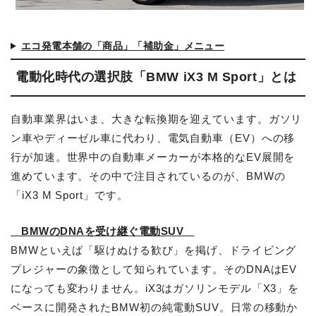
ハンファ ENERICH
パワームーバー
ELSEEV
Q-tecno
エコ発電本舗の「商品」「補助金」メニュー
電動化時代の選択肢「BMW iX3 M Sport」とは
エコキュート
補助金
お見積り・ご相談
エコキュート
V2HのCEV補助金
お見積り・ご相談
自動車業界はいま、大きな転換期を迎えています。ガソリ
蓄電池の補助金
日立
自治体の補助金
ン車やディーゼル車に代わり、電気自動車（EV）への移
ダイキン
行が加速。世界中の自動車メーカーが本格的なEV展開を
三菱
進めています。その中で注目されているのが、BMWの
パナソニック
東芝
「iX3 M Sport」です。
コロナ
BMWのDNAを受け継ぐ電動SUV
BMWといえば「駆けぬける歓び」を掲げ、ドライビング
プレジャーの象徴として知られています。そのDNAはEV
になっても変わりません。iX3はガソリンモデル「X3」を
ベースに開発されたBMW初の純電動SUV。日常の移動か