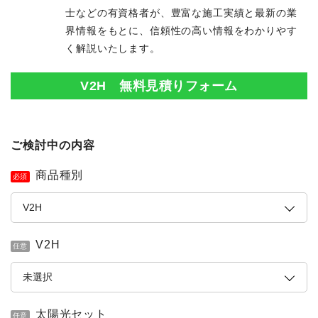
士などの有資格者が、豊富な施工実績と最新の業
界情報をもとに、信頼性の高い情報をわかりやす
く解説いたします。
V2H 無料見積りフォーム
ご検討中の内容
商品種別
必須
V2H
任意
簡単30秒・完全無料
営業時間 10時 - 20時
お見積りスタート
0120-099-995
太陽光セット
任意