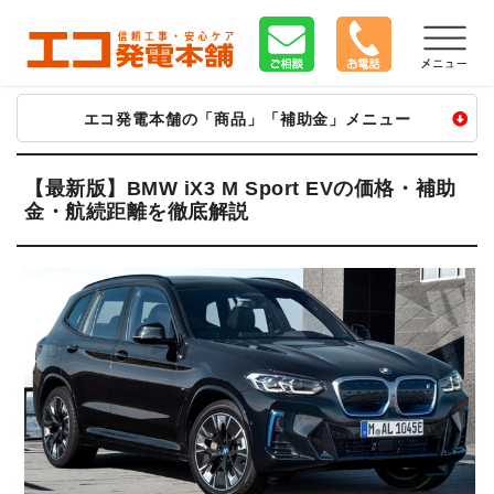
エコ発電本舗の「商品」「補助金」メニュー
太陽光
蓄電池
V2H
太陽光
蓄電池
V2H
【最新版】BMW iX3 M Sport EVの価格・補助
金・航続距離を徹底解説
長州産業
長州 SPVマルチ
ニチコン V2H
カナディアン
ニチコン
オムロン V2X
ハンファ Qセルズ
京セラ Enerezza
長州 V2X
シャープ
EP CUBE
シャープ V2H
パナソニック
テスラ
住友電工 V2H
エクソル
POWER DEPO R
■トライブリッド
ネクストエナジー
シャープ
トライブリッド
京セラ
ファーウェイ
エネプラット
マキシオン
アイビス8
長州 SPVエボ
長州 SPVプラス
アイビス V
■その他
オムロン マルチ
カーポート
パナソニック創蓄
■給電・充電器
自家消費型