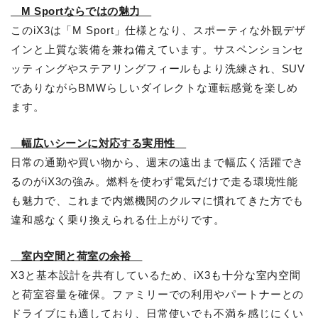
M Sportならではの魅力
このiX3は「M Sport」仕様となり、スポーティな外観デザ
インと上質な装備を兼ね備えています。サスペンションセ
ッティングやステアリングフィールもより洗練され、SUV
でありながらBMWらしいダイレクトな運転感覚を楽しめ
ます。
幅広いシーンに対応する実用性
日常の通勤や買い物から、週末の遠出まで幅広く活躍でき
るのがiX3の強み。燃料を使わず電気だけで走る環境性能
も魅力で、これまで内燃機関のクルマに慣れてきた方でも
違和感なく乗り換えられる仕上がりです。
室内空間と荷室の余裕
X3と基本設計を共有しているため、iX3も十分な室内空間
と荷室容量を確保。ファミリーでの利用やパートナーとの
ドライブにも適しており、日常使いでも不満を感じにくい