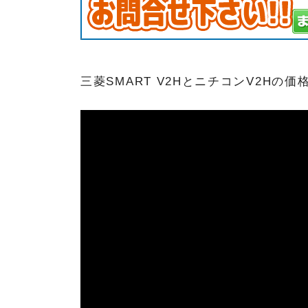
三菱SMART V2HとニチコンV2H