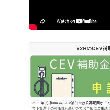
V2HのCEV
2026年(令和8年)のCEV補助金は
公募期間が「7
で予算満了の可能性も高いのでお早めにご相談