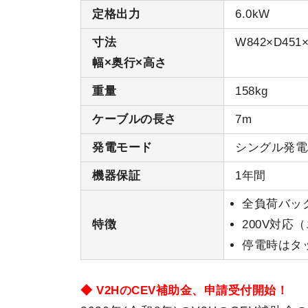
定格出力
6.0kW
寸法
W842×D451×
幅×奥行×高さ
重量
158kg
ケーブルの長さ
7m
発電モード
シングル発電
機器保証
1年間
全負荷バッ
特徴
200V対応
停電時はタ
◆ V2HのCEV補助金、申請受付開始！