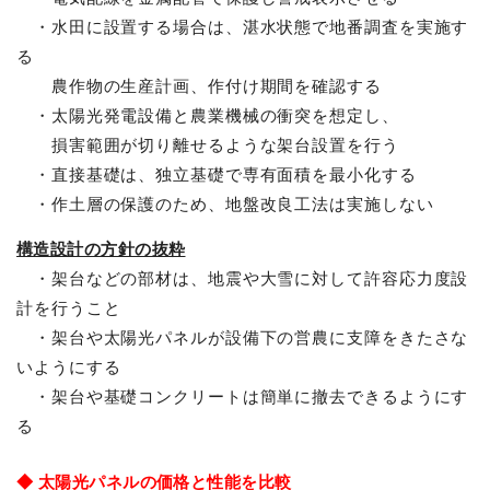
・水田に設置する場合は、湛水状態で地番調査を実施す
る
農作物の生産計画、作付け期間を確認する
・太陽光発電設備と農業機械の衝突を想定し、
損害範囲が切り離せるような架台設置を行う
・直接基礎は、独立基礎で専有面積を最小化する
・作土層の保護のため、地盤改良工法は実施しない
構造設計の方針の抜粋
・架台などの部材は、地震や大雪に対して許容応力度設
計を行うこと
・架台や太陽光パネルが設備下の営農に支障をきたさな
いようにする
・架台や基礎コンクリートは簡単に撤去できるようにす
る
◆ 太陽光パネルの価格と性能を比較