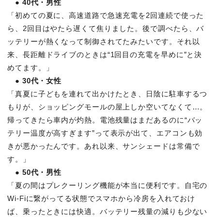
● 40代・男性
「初めての夏に、高速道路で急速充電を2回連続で使った
ら、2回目はやたら遅くて焦りました。後で調べたら、バ
ッテリーが熱くなって制御されてたみたいです。それ以
来、長距離ドライブのときは“1回目の充電を早めに”と決
めてます。」
● 30代・女性
「真夏に子どもを連れて出かけたとき、日陰に駐車するつ
もりが、ショッピングモールの屋上しか空いてなくて…。
帰ってきたら車内が灼熱。電池残量はまだあるのに“バッ
テリー温度が高すぎます”って表示が出て、エアコンも効
きが悪かったんです。あれ以来、サンシェードは常備で
す。」
● 50代・男性
「夏の間はプレクーリング機能が本当に便利です。自宅の
Wi-Fiに繋がってる状態でスマホから冷房を入れておけ
ば、乗ったときには快適。バッテリー残量の減りも少ない