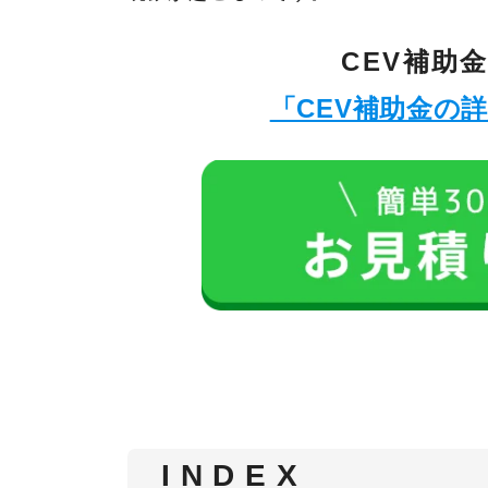
CEV補助
「CEV補助金の
I N D E X