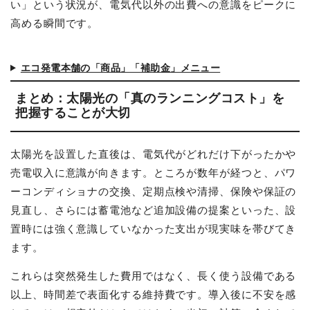
い」という状況が、電気代以外の出費への意識をピークに
高める瞬間です。
エコ発電本舗の「商品」「補助金」メニュー
まとめ：太陽光の「真のランニングコスト」を
把握することが大切
太陽光を設置した直後は、電気代がどれだけ下がったかや
売電収入に意識が向きます。ところが数年が経つと、パワ
ーコンディショナの交換、定期点検や清掃、保険や保証の
見直し、さらには蓄電池など追加設備の提案といった、設
置時には強く意識していなかった支出が現実味を帯びてき
ます。
これらは突然発生した費用ではなく、長く使う設備である
以上、時間差で表面化する維持費です。導入後に不安を感