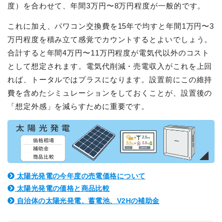
度）を合わせて、年間3万円〜8万円程度が一般的です。
これに加え、パワコン交換費を15年で均すと年間1万円〜3
万円程度を積み立て感覚でカウントするとよいでしょう。
合計すると年間4万円〜11万円程度が電気代以外のコスト
として想定されます。電気代削減・売電収入がこれを上回
れば、トータルではプラスになります。設置前にこの維持
費を含めたシミュレーションをしておくことが、設置後の
「想定外感」を減らすために重要です。
太陽光発電の今年度の売電価格について
太陽光発電の価格と商品比較
自治体の太陽光発電、蓄電池、V2Hの補助金
簡単30秒・完全無料
営業時間 10時 - 20時
お見積りスタート
0120-099-995