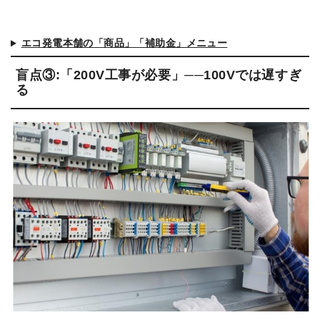
エコ発電本舗の「商品」「補助金」メニュー
盲点③:「200V工事が必要」──100Vでは遅すぎ
る