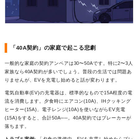
「40A契約」の家庭で起こる悲劇
一般的な家庭の契約アンペアは30〜50Aです。特に2〜3人
家族なら40A契約が多いでしょう。普段の生活では問題あ
りませんが、EVを充電し始めると話が変わります。
電気自動車(EV)の充電器は、標準的なもので15A程度の電
流を消費します。夕食時にエアコン(10A)、IHクッキング
ヒーター(15A)、電子レンジ(10A)を使いながらEV充電
(15A)をすると、合計50A──。40A契約ではブレーカーが
落ちます。
トラブル実例:
「夕食の準備中、EVを充電し始めたらブレ