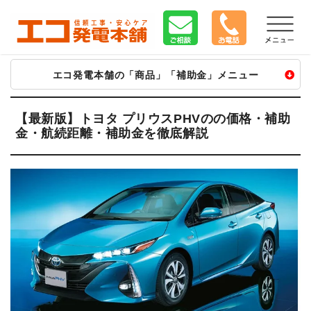
エコ発電本舗の「商品」「補助金」メニュー
太陽光
蓄電池
V2H
太陽光
蓄電池
V2H
【最新版】トヨタ プリウスPHVのの価格・補助
金・航続距離・補助金を徹底解説
長州産業
長州 SPVマルチ
ニチコン V2H
カナディアン
ニチコン
オムロン V2X
ハンファ Qセルズ
京セラ Enerezza
長州 V2X
シャープ
EP CUBE
シャープ V2H
パナソニック
テスラ
住友電工 V2H
エクソル
POWER DEPO R
■トライブリッド
ネクストエナジー
シャープ
トライブリッド
京セラ
ファーウェイ
エネプラット
マキシオン
アイビス8
長州 SPVエボ
長州 SPVプラス
アイビス V
■その他
オムロン マルチ
カーポート
パナソニック創蓄
■給電・充電器
自家消費型