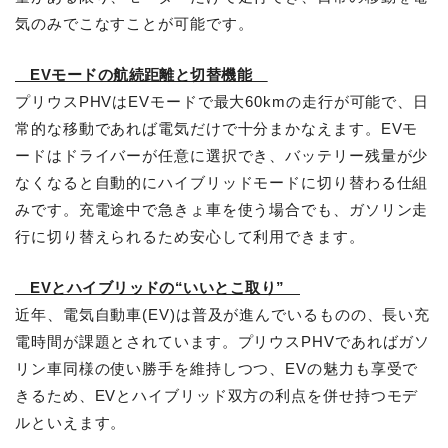
気のみでこなすことが可能です。
EVモードの航続距離と切替機能
プリウスPHVはEVモードで最大60kmの走行が可能で、日
常的な移動であれば電気だけで十分まかなえます。EVモ
ードはドライバーが任意に選択でき、バッテリー残量が少
なくなると自動的にハイブリッドモードに切り替わる仕組
みです。充電途中で急きょ車を使う場合でも、ガソリン走
行に切り替えられるため安心して利用できます。
EVとハイブリッドの“いいとこ取り”
近年、電気自動車(EV)は普及が進んでいるものの、長い充
電時間が課題とされています。プリウスPHVであればガソ
リン車同様の使い勝手を維持しつつ、EVの魅力も享受で
きるため、EVとハイブリッド双方の利点を併せ持つモデ
ルといえます。