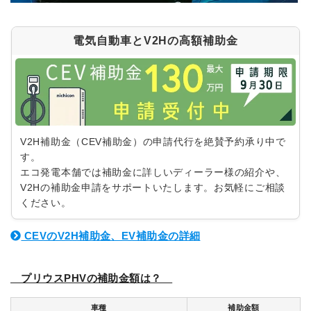
ハンファ ENERICH
パワームーバー
ELSEEV
Q-tecno
電気自動車とV2Hの高額補助金
エコキュート
補助金
お見積り・ご相談
エコキュート
V2HのCEV補助金
お見積り・ご相談
蓄電池の補助金
日立
自治体の補助金
V2H補助金（CEV補助金）の申請代行を絶賛予約承り中で
ダイキン
す。
三菱
エコ発電本舗では補助金に詳しいディーラー様の紹介や、
パナソニック
東芝
V2Hの補助金申請をサポートいたします。お気軽にご相談
コロナ
ください。
CEVのV2H補助金、EV補助金の詳細
プリウスPHVの補助金額は？
車種
補助金額