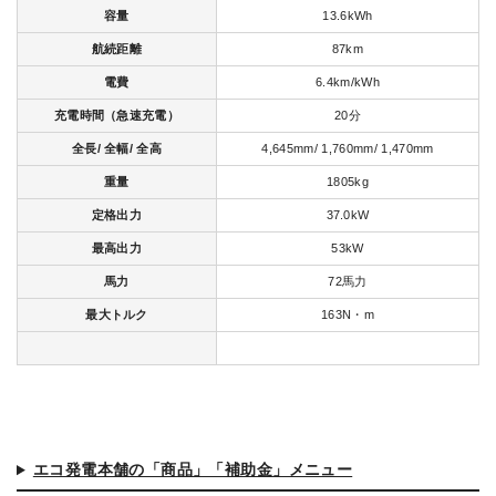
容量
13.6kWh
航続距離
87km
電費
6.4km/kWh
充電時間（急速充電）
20分
全長/ 全幅/ 全高
4,645mm/ 1,760mm/ 1,470mm
重量
1805kg
定格出力
37.0kW
最高出力
53kW
馬力
72馬力
最大トルク
163N・m
エコ発電本舗の「商品」「補助金」メニュー