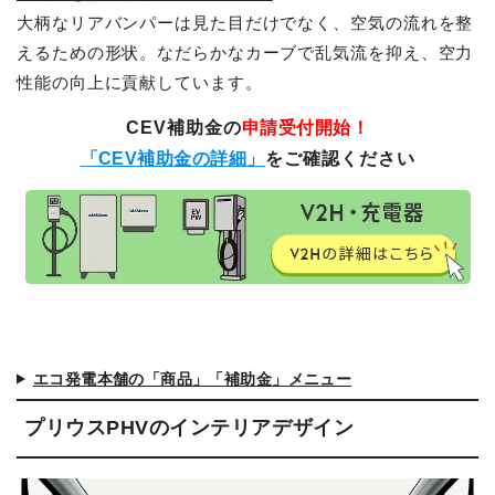
大柄なリアバンパーは見た目だけでなく、空気の流れを整
えるための形状。なだらかなカーブで乱気流を抑え、空力
性能の向上に貢献しています。
CEV補助金の
申請受付開始！
「CEV補助金の詳細」
をご確認ください
エコ発電本舗の「商品」「補助金」メニュー
プリウスPHVのインテリアデザイン
簡単30秒・完全無料
営業時間 10時 - 20時
お見積りスタート
0120-099-995