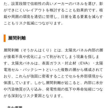
た、設置段階で信頼性の高いメーカーのパネルを選び、影
ができにくいレイアウトを検討することも効果的です。植
栽や周囲の環境を適切に管理し、日射を遮る要素を減らす
こともリスク低減につながります。
層間剥離
層間剥離（そうかんはくり）とは、太陽光パネル内部の層
が接着不良や劣化によって剥がれてしまう現象を指しま
す。太陽光パネルは、表面ガラス・封止材（EVA）・太陽
電池セル・バックシートといった複数の層から構成されて
おり、これらが強固に密着することでセルを外部環境から
保護しています。しかし層間剥離が起こると、内部に水分
や汚染物質が入り込み、発電性能の低下や寿命短縮につな
がる深刻なリスク要因となります。
主な原因