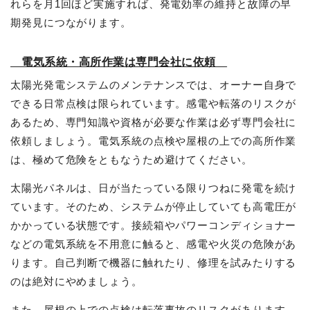
れらを月1回ほど実施すれば、発電効率の維持と故障の早
期発見につながります。
電気系統・高所作業は専門会社に依頼
太陽光発電システムのメンテナンスでは、オーナー自身で
できる日常点検は限られています。感電や転落のリスクが
あるため、専門知識や資格が必要な作業は必ず専門会社に
依頼しましょう。電気系統の点検や屋根の上での高所作業
は、極めて危険をともなうため避けてください。
太陽光パネルは、日が当たっている限りつねに発電を続け
ています。そのため、システムが停止していても高電圧が
かかっている状態です。接続箱やパワーコンディショナー
などの電気系統を不用意に触ると、感電や火災の危険があ
ります。自己判断で機器に触れたり、修理を試みたりする
のは絶対にやめましょう。
簡単30秒・完全無料
営業時間 10時 - 20時
お見積りスタート
0120-099-995
また、屋根の上での点検は転落事故のリスクがあります。