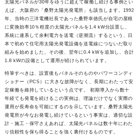
太陽光パネルが30年をゆうに超えて稼働し続ける事例とい
えば、大阪府の「桑野太陽光発電所」も該当します。1992
年、当時の三洋電機社長であった桑野幸徳氏が自宅の屋根
に変換効率10％程度の太陽光パネルを1.4 kW分設置し、
系統に連系して余剰電力を送電（逆潮流）するという、日
本で初めて住宅用太陽光発電設備を送電線につないだ取り
組みを始めました。その後、翌年に0.4 kWを追加し、合計
1.8 kWの設備として運用が続けられています。
特筆すべきは、設置後もパネルそのものやパワーコンディ
ショナー（PCS）に大きな故障がなく、長期にわたって安
定稼働を維持しているという点です。 初期導入から数十
年経ても発電を続けるこの実例は、理論だけでなく実際の
運用が長寿命を可能にするのを示しています。桑野太陽光
発電所が今なお発電し続けているという事実は、適切な設
計・施工・保守さえあれば、太陽光パネルは数十年にわた
り信頼性を保ち得ることを強く裏付けるものです。