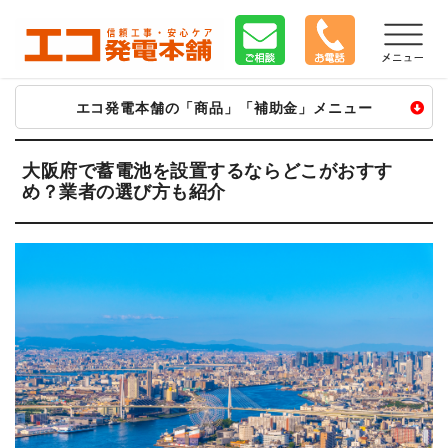
エコ発電本舗の「商品」「補助金」メニュー
太陽光
蓄電池
V2H
太陽光
蓄電池
V2H
大阪府で蓄電池を設置するならどこがおすす
め？業者の選び方も紹介
長州産業
長州 SPVマルチ
ニチコン V2H
カナディアン
ニチコン
オムロン V2X
ハンファ Qセルズ
京セラ Enerezza
長州 V2X
シャープ
EP CUBE
シャープ V2H
パナソニック
テスラ
住友電工 V2H
エクソル
POWER DEPO R
■トライブリッド
ネクストエナジー
シャープ
トライブリッド
京セラ
ファーウェイ
エネプラット
マキシオン
アイビス8
長州 SPVエボ
長州 SPVプラス
アイビス V
■その他
オムロン マルチ
カーポート
パナソニック創蓄
■給電・充電器
自家消費型