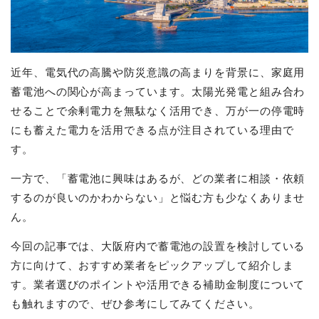
ハンファ ENERICH
パワームーバー
ELSEEV
Q-tecno
近年、電気代の高騰や防災意識の高まりを背景に、家庭用
エコキュート
補助金
お見積り・ご相談
蓄電池への関心が高まっています。太陽光発電と組み合わ
エコキュート
V2HのCEV補助金
お見積り・ご相談
せることで余剰電力を無駄なく活用でき、万が一の停電時
蓄電池の補助金
にも蓄えた電力を活用できる点が注目されている理由で
日立
自治体の補助金
ダイキン
す。
三菱
パナソニック
一方で、「蓄電池に興味はあるが、どの業者に相談・依頼
東芝
するのが良いのかわからない」と悩む方も少なくありませ
コロナ
ん。
今回の記事では、大阪府内で蓄電池の設置を検討している
方に向けて、おすすめ業者をピックアップして紹介しま
す。業者選びのポイントや活用できる補助金制度について
も触れますので、ぜひ参考にしてみてください。