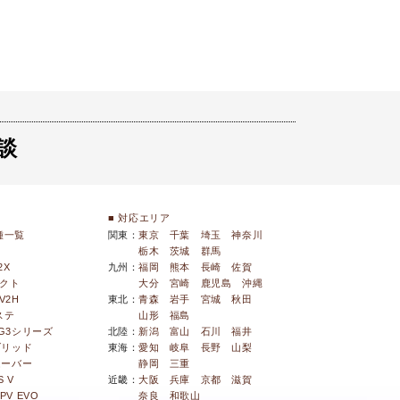
談
■ 対応エリア
種一覧
関東：
東京
千葉
埼玉
神奈川
栃木
茨城
群馬
2X
九州：
福岡
熊本
長崎
佐賀
ネクト
大分
宮崎
鹿児島
沖縄
V2H
東北：
青森
岩手
宮城
秋田
ステ
山形
福島
SG3シリーズ
北陸：
新潟
富山
石川
福井
ブリッド
東海：
愛知
岐阜
長野
山梨
ムーバー
静岡
三重
 V
近畿：
大阪
兵庫
京都
滋賀
PV EVO
奈良
和歌山