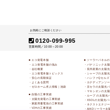
お気軽にご相談ください
0120-099-995
営業時間／10:00～20:00
■ エコ発電本舗
■ ソーラーパネル
・エコ発電本舗の強み
・パナソニック太陽
・会社概要
・長州産業の太陽光
・エコ発電本舗トピックス
・シャープの太陽光
・安心の長期保証
・ハンファQセルズ
・よくある質問
・カナディアンソー
・ゼロホーム求人情報｜池袋
・京セラの太陽光パ
・マキシオンの太陽
■ 自慢の工事実績
・ループ の太陽光
・太陽光発電の工事実績
・XSOLの太陽光パ
・家庭用蓄電池の工事実績
・ネクストエナジー
・V2Hの工事実績
・AIKOソーラー太