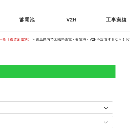
蓄電池
V2H
工事実績
店一覧【都道府県別】
>
徳島県内で太陽光発電・蓄電池・V2Hを設置するなら！お