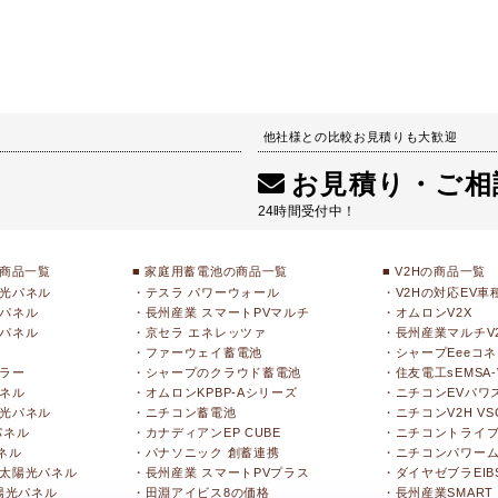
他社様との比較お見積りも大歓迎
お見積り・ご相
24時間受付中！
の商品一覧
■ 家庭用蓄電池の商品一覧
■ V2Hの商品一覧
光パネル
・テスラ パワーウォール
・V2Hの対応EV車
パネル
・長州産業 スマートPVマルチ
・オムロンV2X
パネル
・京セラ エネレッツァ
・長州産業マルチV
・ファーウェイ蓄電池
・シャープEeeコ
ラー
・シャープのクラウド蓄電池
・住友電工sEMSA-
ネル
・オムロンKPBP-Aシリーズ
・ニチコンEVパワ
光パネル
・ニチコン蓄電池
・ニチコンV2H V
パネル
・カナディアンEP CUBE
・ニチコントライ
ネル
・パナソニック 創蓄連携
・ニチコンパワー
太陽光パネル
・長州産業 スマートPVプラス
・ダイヤゼブラEIBS
陽光パネル
・田淵アイビス8の価格
・長州産業SMART 