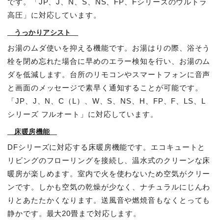
です。「JP、J、N、S、NS、FP、Fシリーズのウルトラ
高圧」に対応しています。
うっかりアシスト
お湯のムダ使いを抑える機能です。お湯はりの際、浴そう
栓を閉め忘れた場合に早めのエラー検知を行い、お湯のム
ダを低減します。台所のリモコンやスマートフォンに音声
と画面のメッセージで素早く通知することが可能です。
「JP、J、N、C（L）、W、S、NS、H、FP、F、LS、L
シリーズ フルオート」に対応しています。
床暖房機能
DFシリーズに対応する床暖房機能です。エコキュートと
リビングのフローリングを接続し、温水式のクリーンな床
暖房が楽しめます。室内で火を使わないため空気がクリー
ンです。しかも空気の乾燥が少なく、ナチュラルにじんわ
りとあたたかくなります。送風音や燃焼音もなくとっても
静かです。最大20畳まで対応します。