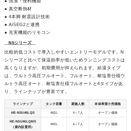
● 清潔・便利機能
● 真空断熱材
● 4本脚 耐震設計技術
● AiSEG2と連携
● 充実機能のリモコン
NSシリーズ
比較的低コストで導入しやすいエントリーモデルです。N
シリーズと比べて保温効率が低いためランニングコストは
高くなりますが、初期費用が抑えられます。給湯タイプ
は、ウルトラ高圧フルオート、フルオート、耐塩害仕様ウ
ルトラ高圧オート、耐塩害仕様フルオートと4タイプがあ
り、ラインナップが豊富です。
ラインナップ
タンク容量
家族人数
本体希望小売価格
HE-NSU46LQS
460L
4～7人
オープン価格
HE-NSU46LQMS
460L
4～7人
オープン価格
（屋内設置用）