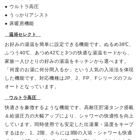
● ウルトラ高圧
● うっかりアシスト
● 床暖房機能
温浴セレクト
お好みの湯温を簡単に設定できる機能です。ぬるめ38℃、
ふつう40℃、あつめ42℃と3つの快適な湯温モードから、
家族一人ひとりの好みの湯温をキッチンから選べます。
「何度のお湯に何分間入るか」という人気の入浴法を体現
した機能です。対応機種はJP、J、FP、Fシリーズのフル
オートとなっています。
ウルトラ高圧
快適さを象徴するような機能です。高耐圧貯湯タンク搭載
＆給湯圧力の大幅アップにより、シャワーの快適性を向上
しています。同時使用でも安定した出湯量・温度をキープ
するほか、1、2階、さらには3階の入浴・シャワーも快適