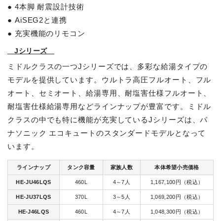
● 4本脚 耐震設計技術
● AiSEG2と連携
● 充実機能のリモコン
Jシリーズ
ミドルクラスの一つJシリーズでは、多彩な給湯タイプの
モデルを提供しています。ウルトラ高圧フルオート、フル
オート、セミオート、給湯専用、耐塩害仕様フルオート、
耐塩害仕様給湯専用などラインナップが豊富です。ミドル
クラスの中でも特に機能が充実しているJシリーズは、パ
ナソニック エコキュートのスタンダードモデルとなって
います。
ラインナップ
タンク容量
家族人数
本体希望小売価格
HE-JU46LQS
460L
4～7人
1,167,100円（税込）
HE-JU37LQS
370L
3～5人
1,069,200円（税込）
HE-J46LQS
460L
4～7人
1,048,300円（税込）