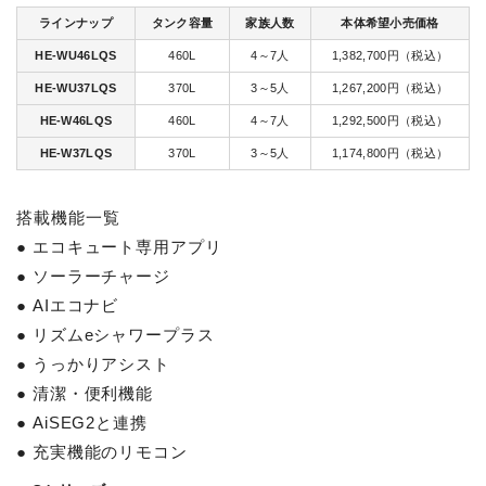
ラインナップ
タンク容量
家族人数
本体希望小売価格
HE-WU46LQS
460L
4～7人
1,382,700円（税込）
HE-WU37LQS
370L
3～5人
1,267,200円（税込）
HE-W46LQS
460L
4～7人
1,292,500円（税込）
HE-W37LQS
370L
3～5人
1,174,800円（税込）
搭載機能一覧
● エコキュート専用アプリ
● ソーラーチャージ
● AIエコナビ
● リズムeシャワープラス
● うっかりアシスト
● 清潔・便利機能
● AiSEG2と連携
● 充実機能のリモコン