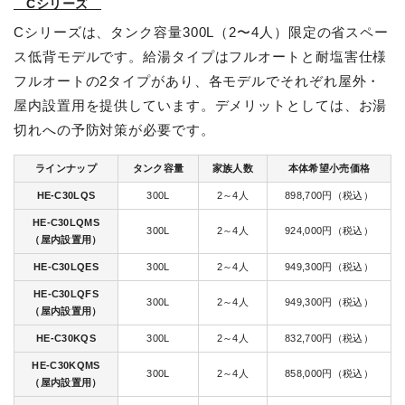
Cシリーズ
Cシリーズは、タンク容量300L（2〜4人）限定の省スペー
ス低背モデルです。給湯タイプはフルオートと耐塩害仕様
フルオートの2タイプがあり、各モデルでそれぞれ屋外・
屋内設置用を提供しています。デメリットとしては、お湯
切れへの予防対策が必要です。
ラインナップ
タンク容量
家族人数
本体希望小売価格
HE-C30LQS
300L
2～4人
898,700円（税込）
HE-C30LQMS
300L
2～4人
924,000円（税込）
（屋内設置用）
HE-C30LQES
300L
2～4人
949,300円（税込）
HE-C30LQFS
300L
2～4人
949,300円（税込）
（屋内設置用）
HE-C30KQS
300L
2～4人
832,700円（税込）
HE-C30KQMS
300L
2～4人
858,000円（税込）
（屋内設置用）