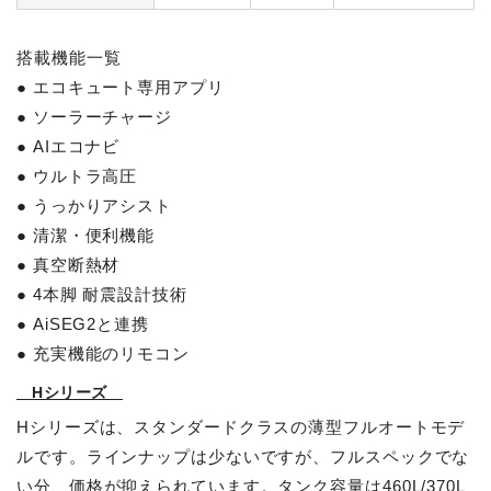
搭載機能一覧
● エコキュート専用アプリ
● ソーラーチャージ
● AIエコナビ
● ウルトラ高圧
● うっかりアシスト
● 清潔・便利機能
● 真空断熱材
● 4本脚 耐震設計技術
● AiSEG2と連携
● 充実機能のリモコン
Hシリーズ
Hシリーズは、スタンダードクラスの薄型フルオートモデ
簡単30秒・完全無料
営業時間 10時 - 20時
ルです。ラインナップは少ないですが、フルスペックでな
お見積りスタート
0120-099-995
い分、価格が抑えられています。タンク容量は460L/370L