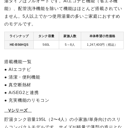
湯タイプはフルオートです。AIエコナビ機能（省エネ機
能）、配管洗浄機能を除いて機能はほとんど搭載されてい
ません。5人以上でかつ使用湯量の多いご家庭におすすめ
のモデルです。
ラインナップ
タンク容量
家族人数
本体希望小売価格
HE-B56HQS
560L
5～8人
1,247,400円（税込）
搭載機能一覧
● AIエコナビ
● 清潔・便利機能
● 真空断熱材
● AiSEG2と連携
● 充実機能のリモコン
Vシリーズ
貯湯タンク容量195L（2〜4人）の小家族/単身向けのスリ
ムコンパクトモデルです。サイズが軽量で薄型の造りとな