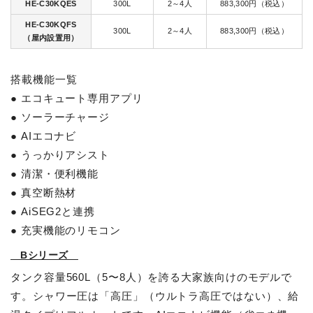
HE-C30KQES
300L
2～4人
883,300円（税込）
HE-C30KQFS
300L
2～4人
883,300円（税込）
（屋内設置用）
搭載機能一覧
● エコキュート専用アプリ
● ソーラーチャージ
● AIエコナビ
● うっかりアシスト
● 清潔・便利機能
● 真空断熱材
● AiSEG2と連携
● 充実機能のリモコン
Bシリーズ
タンク容量560L（5〜8人）を誇る大家族向けのモデルで
す。シャワー圧は「高圧」（ウルトラ高圧ではない）、給