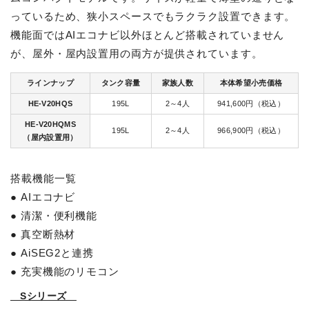
っているため、狭小スペースでもラクラク設置できます。
機能面ではAIエコナビ以外ほとんど搭載されていません
が、屋外・屋内設置用の両方が提供されています。
ラインナップ
タンク容量
家族人数
本体希望小売価格
HE-V20HQS
195L
2～4人
941,600円（税込）
HE-V20HQMS
195L
2～4人
966,900円（税込）
（屋内設置用）
搭載機能一覧
● AIエコナビ
● 清潔・便利機能
● 真空断熱材
● AiSEG2と連携
● 充実機能のリモコン
Sシリーズ