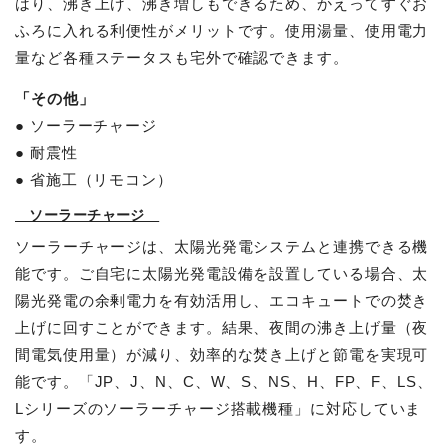
はり、沸き上げ、沸き増しもできるため、かえってすぐお
ふろに入れる利便性がメリットです。使用湯量、使用電力
量など各種ステータスも宅外で確認できます。
「その他」
● ソーラーチャージ
● 耐震性
● 省施工（リモコン）
ソーラーチャージ
ソーラーチャージは、太陽光発電システムと連携できる機
能です。ご自宅に太陽光発電設備を設置している場合、太
陽光発電の余剰電力を有効活用し、エコキュートでの焚き
上げに回すことができます。結果、夜間の沸き上げ量（夜
間電気使用量）が減り、効率的な焚き上げと節電を実現可
能です。「JP、J、N、C、W、S、NS、H、FP、F、LS、
Lシリーズのソーラーチャージ搭載機種」に対応していま
す。