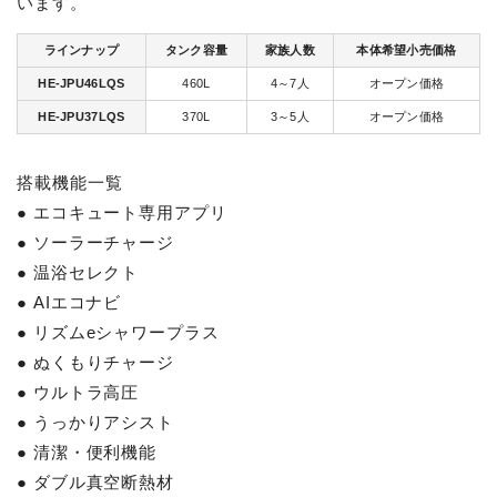
います。
ラインナップ
タンク容量
家族人数
本体希望小売価格
HE-JPU46LQS
460L
4～7人
オープン価格
HE-JPU37LQS
370L
3～5人
オープン価格
搭載機能一覧
● エコキュート専用アプリ
● ソーラーチャージ
● 温浴セレクト
● AIエコナビ
● リズムeシャワープラス
● ぬくもりチャージ
● ウルトラ高圧
● うっかりアシスト
● 清潔・便利機能
● ダブル真空断熱材