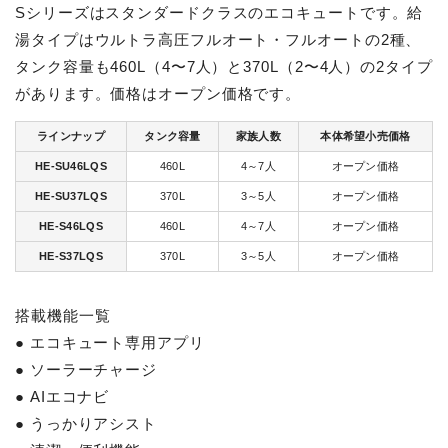
Sシリーズはスタンダードクラスのエコキュートです。給
湯タイプはウルトラ高圧フルオート・フルオートの2種、
タンク容量も460L（4〜7人）と370L（2〜4人）の2タイプ
があります。価格はオープン価格です。
ラインナップ
タンク容量
家族人数
本体希望小売価格
HE-SU46LQS
460L
4～7人
オープン価格
HE-SU37LQS
370L
3～5人
オープン価格
HE-S46LQS
460L
4～7人
オープン価格
HE-S37LQS
370L
3～5人
オープン価格
搭載機能一覧
● エコキュート専用アプリ
● ソーラーチャージ
● AIエコナビ
● うっかりアシスト