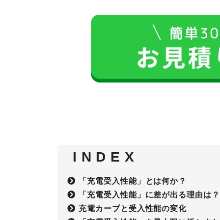
I N D E X
「充電受入性能」とは何か？
「充電受入性能」に差が出る理由は
充電カーブと受入性能の変化