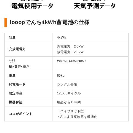
looopでんち4kWh蓄電池の仕様
容量
4kWh
充電電力：2.0kW
充放電電力
放電電力：2.0kW
寸法
W476×D305×H850
幅×奥行×高さ
重量
85kg
発電モード
シングル発電
想定寿命
12,000サイクル
機器保証
納品から15年間
・ハイブリッド型
ココがポイント
・AIにより充放電を最適化