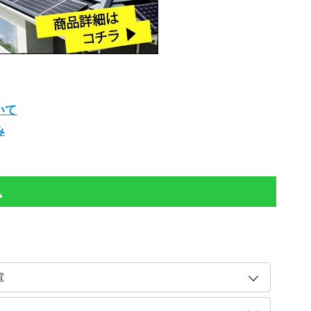
いて
み
ム