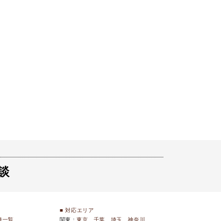
談
■ 対応エリア
種一覧
関東：
東京
千葉
埼玉
神奈川