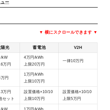
ニュー
▼ 横にスクロールできます ▼
太陽光
蓄電池
V2H
/kW
4万円/kWh
一律10万円
16万円
上限20万円
1万円/kWh
5万円
上限10万円
13万円
設置価格×10/10
設置価格×10/10
池セット
上限10万円
上限5万円
/kW
1万円/kWh