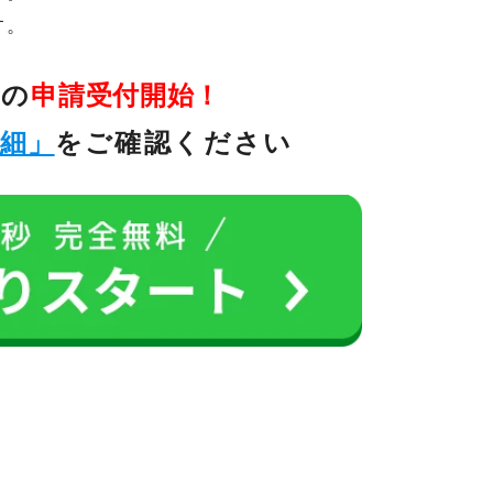
す。
金の
申請受付開始！
詳細」
をご確認ください