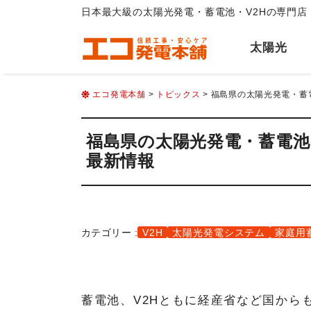
日本最大級の太陽光発電・蓄電池・V2Hの専門店
太陽光
エコ発電本舗
>
トピックス
> 福島県の太陽光発電・蓄電
福島県の太陽光発電・蓄電池・V
最新情報
カテゴリー :
V2H
太陽光発電システム
家庭用
蓄電池、V2Hともに経産省など国から