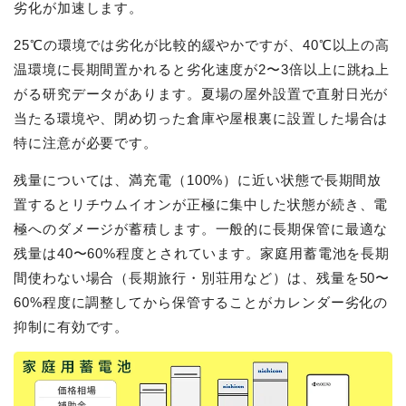
劣化が加速します。
25℃の環境では劣化が比較的緩やかですが、40℃以上の高
温環境に長期間置かれると劣化速度が2〜3倍以上に跳ね上
がる研究データがあります。夏場の屋外設置で直射日光が
当たる環境や、閉め切った倉庫や屋根裏に設置した場合は
特に注意が必要です。
残量については、満充電（100%）に近い状態で長期間放
置するとリチウムイオンが正極に集中した状態が続き、電
極へのダメージが蓄積します。一般的に長期保管に最適な
残量は40〜60%程度とされています。家庭用蓄電池を長期
間使わない場合（長期旅行・別荘用など）は、残量を50〜
60%程度に調整してから保管することがカレンダー劣化の
抑制に有効です。