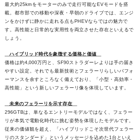
最大約25kmをモーターのみで走行可能なEVモードを搭
載。都市部での移動や深夜・早朝のドライブでは、エンジ
ンをかけずに静かに走れる点もPHEVならではの魅力で
す。高性能と日常的な実用性を両立させた存在といえるで
しょう。
ハイブリッド時代を象徴する価格と価値
価格は約4,000万円と、SF90ストラダーレよりは手の届き
やすい設定。それでも最新技術とフェラーリらしいパフォ
ーマンスを余すところなく備えており、「小型・高効率・
高性能」という新しいフェラーリ像を体現しています。
未来のフェラーリを示す存在
296GTBは、単なるエントリーモデルではなく、フェラー
リが本気で電動化時代に挑む姿勢を体現したモデルです。
従来の価値観を超え、「ハイブリッドこそ次世代フェラー
リのスタンダード」というメッセージを込めた1台といえ