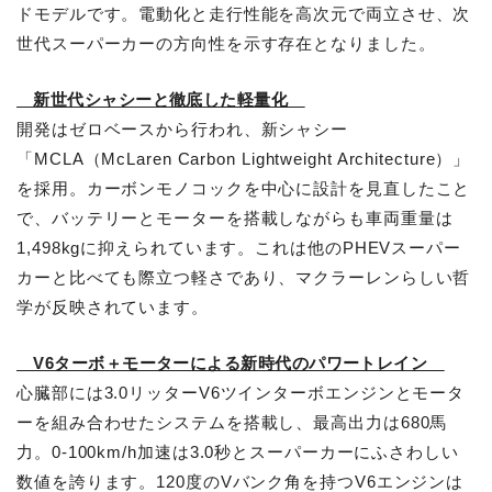
ドモデルです。電動化と走行性能を高次元で両立させ、次
世代スーパーカーの方向性を示す存在となりました。
新世代シャシーと徹底した軽量化
開発はゼロベースから行われ、新シャシー
「MCLA（McLaren Carbon Lightweight Architecture）」
を採用。カーボンモノコックを中心に設計を見直したこと
で、バッテリーとモーターを搭載しながらも車両重量は
1,498kgに抑えられています。これは他のPHEVスーパー
カーと比べても際立つ軽さであり、マクラーレンらしい哲
学が反映されています。
V6ターボ＋モーターによる新時代のパワートレイン
心臓部には3.0リッターV6ツインターボエンジンとモータ
ーを組み合わせたシステムを搭載し、最高出力は680馬
力。0-100km/h加速は3.0秒とスーパーカーにふさわしい
数値を誇ります。120度のVバンク角を持つV6エンジンは