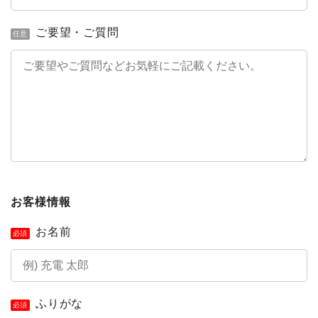
ご要望・ご質問
任意
お客様情報
お名前
必須
簡単30秒・完全無料
営業時間 10時 - 20時
お見積りスタート
0120-099-995
ふりがな
必須