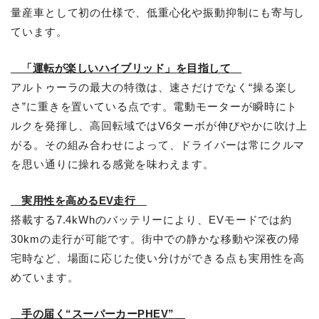
量産車として初の仕様で、低重心化や振動抑制にも寄与し
ています。
「運転が楽しいハイブリッド」を目指して
アルトゥーラの最大の特徴は、速さだけでなく“操る楽し
さ”に重きを置いている点です。電動モーターが瞬時にト
ルクを発揮し、高回転域ではV6ターボが伸びやかに吹け上
がる。その組み合わせによって、ドライバーは常にクルマ
を思い通りに操れる感覚を味わえます。
実用性を高めるEV走行
搭載する7.4kWhのバッテリーにより、EVモードでは約
30kmの走行が可能です。街中での静かな移動や深夜の帰
宅時など、場面に応じた使い分けができる点も実用性を高
めています。
手の届く“スーパーカーPHEV”