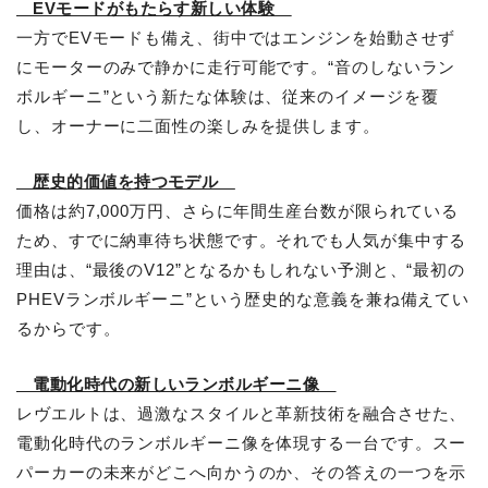
EVモードがもたらす新しい体験
一方でEVモードも備え、街中ではエンジンを始動させず
にモーターのみで静かに走行可能です。“音のしないラン
ボルギーニ”という新たな体験は、従来のイメージを覆
し、オーナーに二面性の楽しみを提供します。
歴史的価値を持つモデル
価格は約7,000万円、さらに年間生産台数が限られている
ため、すでに納車待ち状態です。それでも人気が集中する
理由は、“最後のV12”となるかもしれない予測と、“最初の
PHEVランボルギーニ”という歴史的な意義を兼ね備えてい
るからです。
電動化時代の新しいランボルギーニ像
レヴエルトは、過激なスタイルと革新技術を融合させた、
電動化時代のランボルギーニ像を体現する一台です。スー
パーカーの未来がどこへ向かうのか、その答えの一つを示