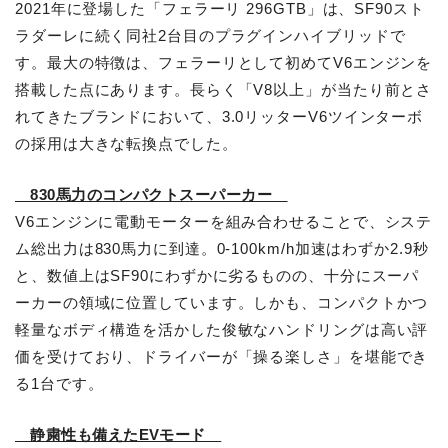
2021年に登場した「フェラーリ 296GTB」は、SF90スト
ラダーレに続く同社2台目のプラグインハイブリッドで
す。最大の特徴は、フェラーリとして初めてV6エンジンを
搭載した点にあります。長らく「V8以上」が当たり前とさ
れてきたブランドにおいて、3.0リッターV6ツインターボ
の採用は大きな転換点でした。
830馬力のコンパクトスーパーカー
V6エンジンに電動モーターを組み合わせることで、システ
ム総出力は830馬力に到達。0-100km/h加速はわずか2.9秒
と、数値上はSF90にわずかに劣るものの、十分にスーパ
ーカーの領域に位置しています。しかも、コンパクトかつ
軽量なボディ構造を活かした俊敏なハンドリングは高い評
価を受けており、ドライバーが「操る楽しさ」を堪能でき
る1台です。
静粛性も備えたEVモード