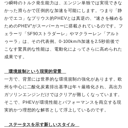
つ瞬時のトルク発生能力は、エンジン単独では実現できな
かった滑らかで圧倒的な加速を可能にします。つまり「静
かでエコ」なプリウス的PHEVとは真逆の、“速さを極める
ためのPHEV”がスーパーカーに搭載されているのです。フ
ェラーリ「SF90ストラダーレ」やマクラーレン「アルト
ゥーラ」は、その代表例。0-100km/h加速を2.5秒前後で
こなす驚異的な性能は、電動化によってさらに高められた
成果です。
環境規制という現実的背景
一方で、背景には世界的な環境規制の強化があります。欧
州を中心に二酸化炭素排出基準は年々厳格化され、高出力
ガソリンエンジンだけではクリアが難しくなっています。
そこで、PHEVが環境性能とパフォーマンスを両立する現
実的かつ理想的な解答として浮上しているのです。
ステータスを示す新しいスタイル