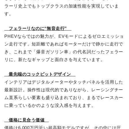
ラーリ史上でもトップクラスの加速性能を実現していま
す。
フェラーリなのに“無音走行”
PHEVならではの魅力が、EVモードによるゼロエミッショ
ン走行です。短距離であればモーターだけで静かに走行で
き、これまで「爆音ガソリン車」の代名詞だったフェラー
リに、新たなギャップと面白さを与えています。
最先端のコックピットデザイン
インテリアはデジタルメーターやタッチパネルを活用した
最新設計。操作性は現代的でありながら、レーシングチー
ム直系らしい要素も盛り込まれており、まるでレースカー
に乗っているかのような没入感を与えます。
価格に見合う価値
価格は6,000万円近い超高額モデルですが、その中には圧