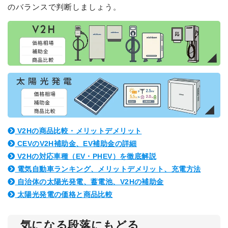
のバランスで判断しましょう。
V2Hの商品比較・メリットデメリット
CEVのV2H補助金、EV補助金の詳細
V2Hの対応車種（EV・PHEV）を徹底解説
電気自動車ランキング、メリットデメリット、充電方法
自治体の太陽光発電、蓄電池、V2Hの補助金
太陽光発電の価格と商品比較
簡単30秒・完全無料
営業時間 10時 - 20時
お見積りスタート
0120-099-995
気になる段落にもどる