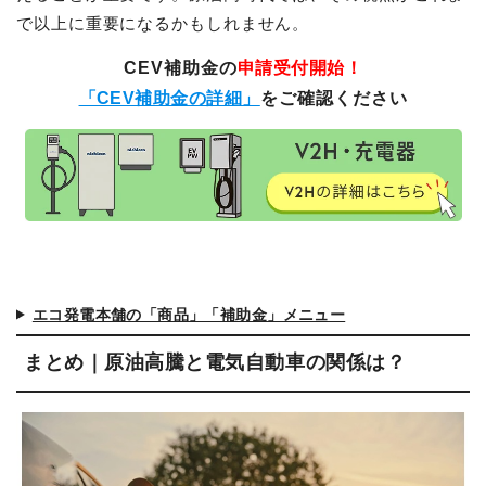
で以上に重要になるかもしれません。
CEV補助金の
申請受付開始！
「CEV補助金の詳細」
をご確認ください
エコ発電本舗の「商品」「補助金」メニュー
まとめ｜原油高騰と電気自動車の関係は？
簡単30秒・完全無料
営業時間 10時 - 20時
お見積りスタート
0120-099-995