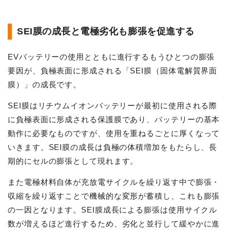
SEI膜の成長と電極劣化も膨張を促進する
EVバッテリーの使用とともに進行するもうひとつの膨張
要因が、負極表面に形成される「SEI膜（固体電解質界面
膜）」の成長です。
SEI膜はリチウムイオンバッテリーが最初に使用される際
に負極表面に形成される保護膜であり、バッテリーの基本
動作に必要なものですが、使用を重ねるごとに厚くなって
いきます。SEI膜の成長は負極の体積増加をもたらし、長
期的にセルの膨張として現れます。
また電極材料自体が充放電サイクルを繰り返す中で膨張・
収縮を繰り返すことで機械的な変形が蓄積し、これも膨張
の一因となります。SEI膜成長による膨張は使用サイクル
数が増えるほど進行するため、劣化と並行して緩やかに進