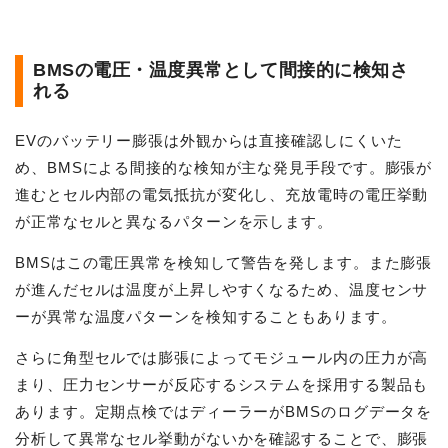
BMSの電圧・温度異常として間接的に検知さ
れる
EVのバッテリー膨張は外観からは直接確認しにくいた
め、BMSによる間接的な検知が主な発見手段です。膨張が
進むとセル内部の電気抵抗が変化し、充放電時の電圧挙動
が正常なセルと異なるパターンを示します。
BMSはこの電圧異常を検知して警告を発します。また膨張
が進んだセルは温度が上昇しやすくなるため、温度センサ
ーが異常な温度パターンを検知することもあります。
さらに角型セルでは膨張によってモジュール内の圧力が高
まり、圧力センサーが反応するシステムを採用する製品も
あります。定期点検ではディーラーがBMSのログデータを
分析して異常なセル挙動がないかを確認することで、膨張