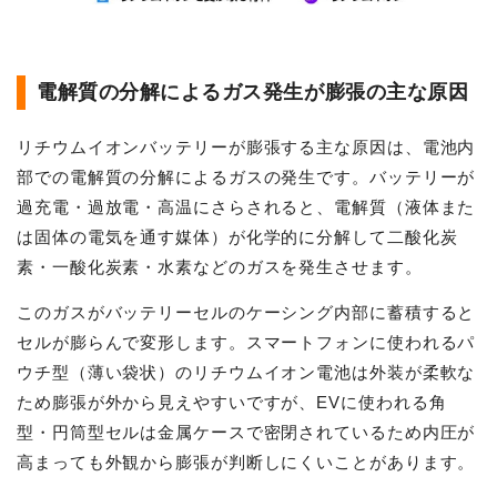
電解質の分解によるガス発生が膨張の主な原因
リチウムイオンバッテリーが膨張する主な原因は、電池内
部での電解質の分解によるガスの発生です。バッテリーが
過充電・過放電・高温にさらされると、電解質（液体また
は固体の電気を通す媒体）が化学的に分解して二酸化炭
素・一酸化炭素・水素などのガスを発生させます。
このガスがバッテリーセルのケーシング内部に蓄積すると
セルが膨らんで変形します。スマートフォンに使われるパ
ウチ型（薄い袋状）のリチウムイオン電池は外装が柔軟な
ため膨張が外から見えやすいですが、EVに使われる角
型・円筒型セルは金属ケースで密閉されているため内圧が
高まっても外観から膨張が判断しにくいことがあります。