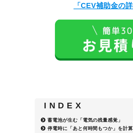
「CEV補助金の
I N D E X
蓄電池が生む「電気の残量感覚」
停電時に「あと何時間もつか」を計