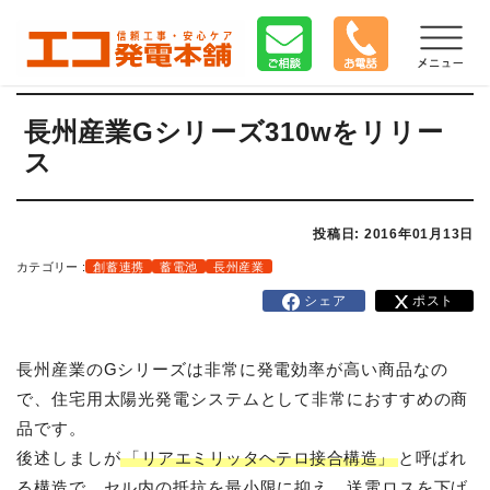
長州産業Gシリーズ310wをリリー
ス
投稿日: 2016年01月13日
カテゴリー :
創蓄連携
蓄電池
長州産業
シェア
ポスト
長州産業のGシリーズは非常に発電効率が高い商品なの
で、住宅用太陽光発電システムとして非常におすすめの商
品です。
後述しましが
「リアエミリッタヘテロ接合構造」
と呼ばれ
る構造で、セル内の抵抗を最小限に抑え、送電ロスを下げ