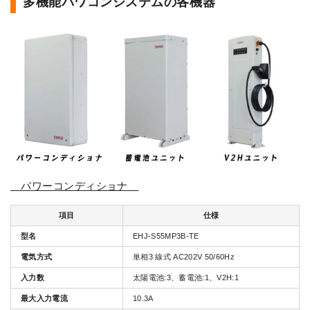
多機能パワコンシステムの各機器
パワーコンディショナ
項目
仕様
型名
EHJ-S55MP3B-TE
電気方式
単相3 線式 AC202V 50/60Hz
入力数
太陽電池:3、蓄電池:1、V2H:1
最大入力電流
10.3A