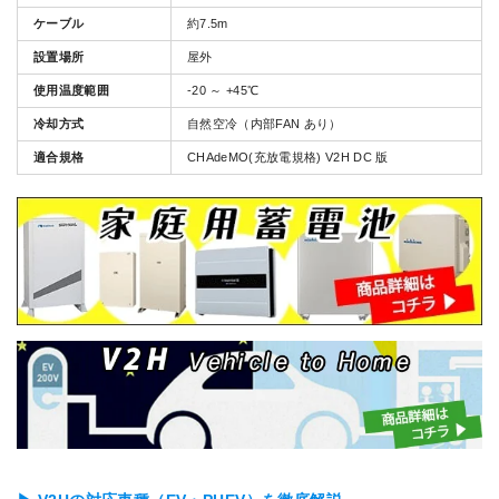
ケーブル
約7.5m
設置場所
屋外
使用温度範囲
-20 ～ +45℃
冷却方式
自然空冷（内部FAN あり）
適合規格
CHAdeMO(充放電規格) V2H DC 版