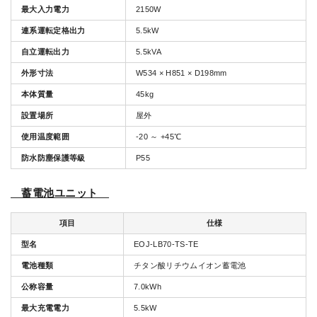
最大入力電力
2150W
連系運転定格出力
5.5kW
自立運転出力
5.5kVA
外形寸法
W534 × H851 × D198mm
本体質量
45kg
設置場所
屋外
使用温度範囲
-20 ～ +45℃
防水防塵保護等級
P55
蓄電池ユニット
項目
仕様
型名
EOJ-LB70-TS-TE
電池種類
チタン酸リチウムイオン蓄電池
公称容量
7.0kWh
最大充電電力
5.5kW