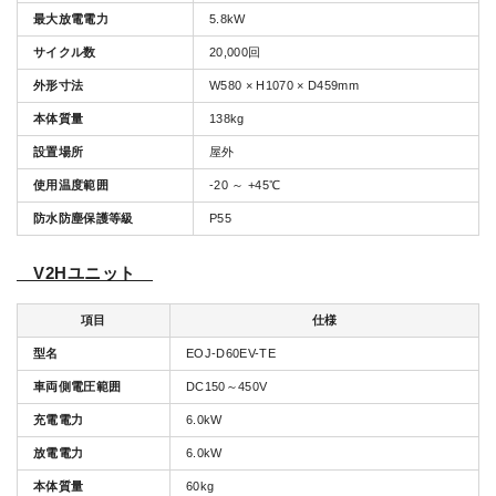
最大放電電力
5.8kW
サイクル数
20,000回
外形寸法
W580 × H1070 × D459mm
本体質量
138kg
設置場所
屋外
使用温度範囲
-20 ～ +45℃
防水防塵保護等級
P55
V2Hユニット
項目
仕様
型名
EOJ-D60EV-TE
車両側電圧範囲
DC150～450V
充電電力
6.0kW
放電電力
6.0kW
本体質量
60kg